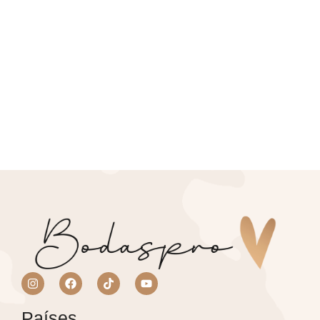
Siete canciones en español ideales
para el vals de tu boda
Leer más
Países